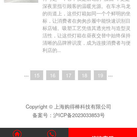
深夜里指引顾客的温暖光源。在车水马龙
的街道上，这些灯箱如同一个个鲜明的坐
标，让消费者在匆匆步履中能快速识别目
标店铺。吸塑工艺凭借其透光性与造型灵
活性，让这些灯箱在昼夜交替中始终保持
清晰的品牌辨识度，成为连接消费者与便
利店的...
···
15
16
17
18
19
···
Copyright © 上海购得棒科技有限公司
备案号：
沪ICP备2023033853号