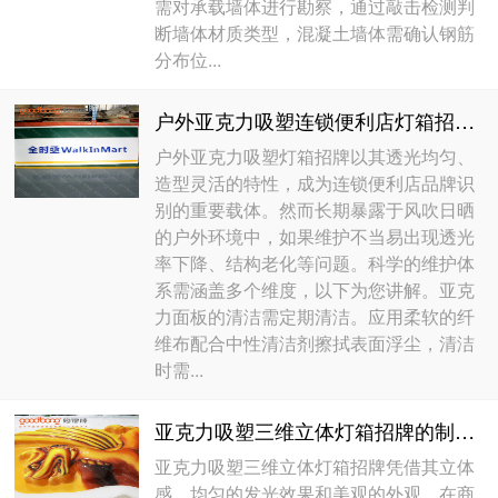
需对承载墙体进行勘察，通过敲击检测判
断墙体材质类型，混凝土墙体需确认钢筋
分布位...
户外亚克力吸塑连锁便利店灯箱招牌的维护
户外亚克力吸塑灯箱招牌以其透光均匀、
造型灵活的特性，成为连锁便利店品牌识
别的重要载体。然而长期暴露于风吹日晒
的户外环境中，如果维护不当易出现透光
率下降、结构老化等问题。科学的维护体
系需涵盖多个维度，以下为您讲解。亚克
力面板的清洁需定期清洁。应用柔软的纤
维布配合中性清洁剂擦拭表面浮尘，清洁
时需...
亚克力吸塑三维立体灯箱招牌的制作流程
亚克力吸塑三维立体灯箱招牌凭借其立体
感、均匀的发光效果和美观的外观，在商