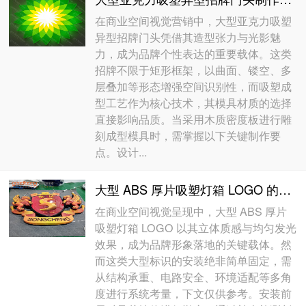
在商业空间视觉营销中，大型亚克力吸塑
异型招牌门头凭借其造型张力与光影魅
力，成为品牌个性表达的重要载体。这类
招牌不限于矩形框架，以曲面、镂空、多
层叠加等形态增强空间识别性，而吸塑成
型工艺作为核心技术，其模具材质的选择
直接影响品质。当采用木质密度板进行雕
刻成型模具时，需掌握以下关键制作要
点。设计...
大型 ABS 厚片吸塑灯箱 LOGO 的安装注意事项
在商业空间视觉呈现中，大型 ABS 厚片
吸塑灯箱 LOGO 以其立体质感与均匀发光
效果，成为品牌形象落地的关键载体。然
而这类大型标识的安装绝非简单固定，需
从结构承重、电路安全、环境适配等多角
度进行系统考量，下文仅供参考。安装前