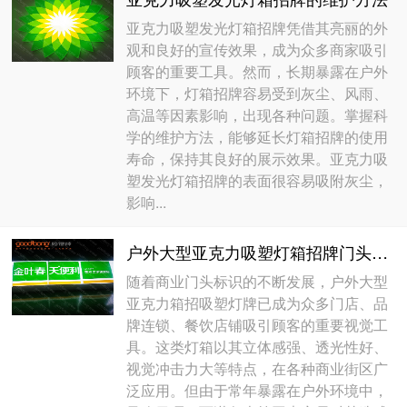
亚克力吸塑发光灯箱招牌凭借其亮丽的外
观和良好的宣传效果，成为众多商家吸引
顾客的重要工具。然而，长期暴露在户外
环境下，灯箱招牌容易受到灰尘、风雨、
高温等因素影响，出现各种问题。掌握科
学的维护方法，能够延长灯箱招牌的使用
寿命，保持其良好的展示效果。亚克力吸
塑发光灯箱招牌的表面很容易吸附灰尘，
影响...
户外大型亚克力吸塑灯箱招牌门头的维护方法
随着商业门头标识的不断发展，户外大型
亚克力箱招吸塑灯牌已成为众多门店、品
牌连锁、餐饮店铺吸引顾客的重要视觉工
具。这类灯箱以其立体感强、透光性好、
视觉冲击力大等特点，在各种商业街区广
泛应用。但由于常年暴露在户外环境中，