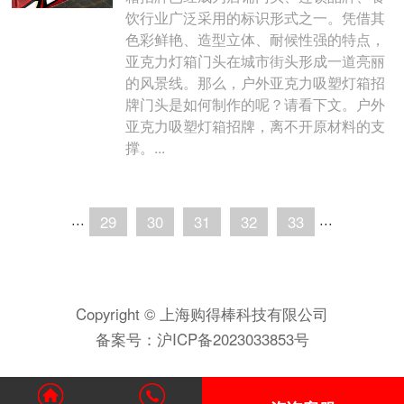
饮行业广泛采用的标识形式之一。凭借其
色彩鲜艳、造型立体、耐候性强的特点，
亚克力灯箱门头在城市街头形成一道亮丽
的风景线。那么，户外亚克力吸塑灯箱招
牌门头是如何制作的呢？请看下文。户外
亚克力吸塑灯箱招牌，离不开原材料的支
撑。...
···
29
30
31
32
33
···
Copyright © 上海购得棒科技有限公司
备案号：
沪ICP备2023033853号