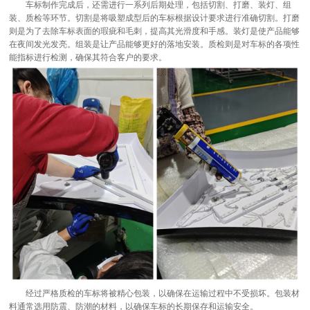
车标制作完成后，还需进行一系列后期处理，包括切割、打磨、装灯、组
装、质检等环节。切割是将吸塑成型后的车标根据设计要求进行准确切割。打磨
则是为了去除车标表面的瑕疵和毛刺，提高其光滑度和手感。装灯是使产品能够
在夜间发光发亮。组装是让产品能够更好的落地安装。质检则是对车标的各项性
能指标进行检测，确保其符合客户的要求。
经过严格质检的车标将被精心包装，以确保在运输过程中不受损坏。包装材
料通常选用防震、防潮的材料，以确保车标的长期保存和运输安全。