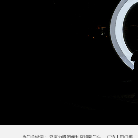
热门关键词：
亚克力吸塑便利店招牌门头
广汽丰田门楣_