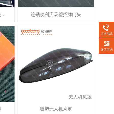
广汽丰田门楣_丰田4S店发光门楣_丰田灯带
连锁便利店吸塑招牌门头
咨询电话
微信咨询
O
吸塑无人机风罩