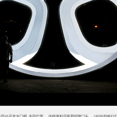
丰田4S店发光门楣_丰田灯带
连锁便利店吸塑招牌门头
24H自助银行