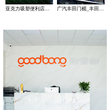
亚克力吸塑便利店招牌门头
广汽丰田门楣_丰田4S店发光门楣_丰田灯带