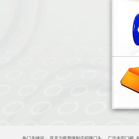
热门关键词：
亚克力吸塑便利店招牌门头
广汽丰田门楣_