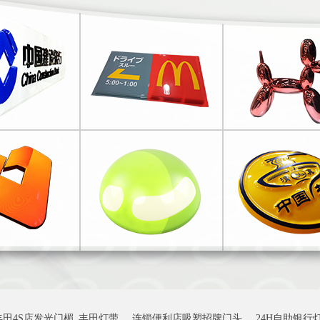
丰田4S店发光门楣_丰田灯带
连锁便利店吸塑招牌门头
24H自助银行