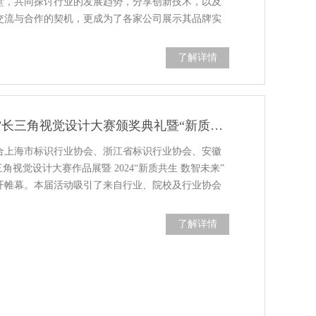
堂，共同探讨行业的发展趋势，分享创新技术，以及
交流与合作的契机，更成为了各家公司展示其品牌实
了解详情
上海购得棒受邀参加第三届“城市未来”长三角视觉设计大赛颁奖典礼暨“新质共生，数智未来”标识广告高峰论坛
联合上海市标识行业协会、浙江省标识行业协会、安徽
视觉设计大赛作品展暨 2024“新质共生 数智未来”
开帷幕。本届活动吸引了来自行业、院校及行业协会
了解详情