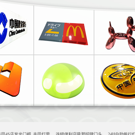
丰田4S店发光门楣_丰田灯带
连锁便利店吸塑招牌门头
24H自助银行