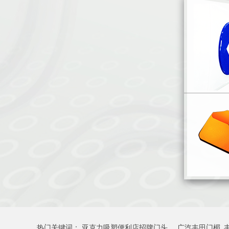
热门关键词：
亚克力吸塑便利店招牌门头
广汽丰田门楣_