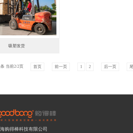
吸塑发货
2条 当前2/2页
首页
前一页
1
2
后一页
海购得棒科技有限公司