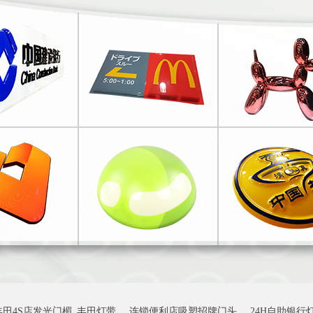
丰田4S店发光门楣_丰田灯带
连锁便利店吸塑招牌门头
24H自助银行