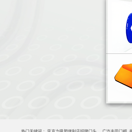
热门关键词：
亚克力吸塑便利店招牌门头
广汽丰田门楣_