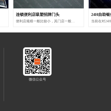
连锁便利店吸塑招牌门头
24H自助
便利店规模一般比较小，其门店一般位于居民住宅区、小街道等距离人们居住地较近的地方。便利店门头招牌要想在狭窄的街道、密集的门店中让人更快注意到其存在，那么便利店的门头就得在制作与选材上突出个性。便利店营业时间一般都是要到凌晨，有的甚至是24小时营业。便利店吸塑招牌大都位于户外，长期经受风吹...
微信公众号