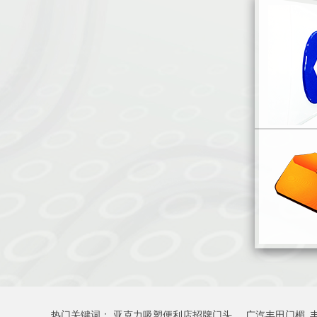
热门关键词：
亚克力吸塑便利店招牌门头
广汽丰田门楣_