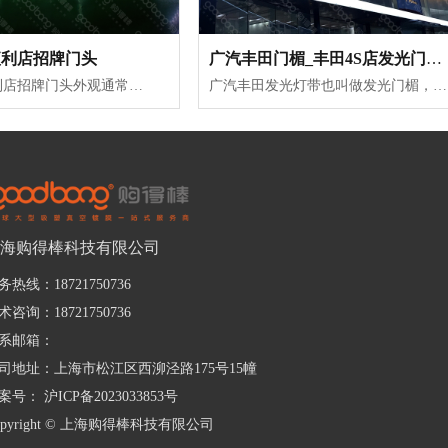
便利店招牌门头
广汽丰田门楣_丰田4S店发光门楣_丰田灯带
亚克力吸塑便利店招牌门头外观通常都是使用多层吸塑灯箱外观设计，灯箱由不同颜色的多层吸塑面板组合而成，层次感十足，着色艳丽的亚克力面板显得特别吸引人眼球，灯箱底盒布置高亮led模组，加之亚克力的高透光性，使整个便利店吸塑灯箱门头不管是白天还是晚上都是那么引人注目。灯箱的面盖采用可开启卡扣设计，掰开卡扣...
广汽丰田发光灯带也叫做发光门楣，适用于4S店户外广告装饰，主要是环绕汽车展馆外围墙面安装，整体灯带由若干个矩形灯罩组成，单个灯罩材质是选用具有水晶一般透明度的亚克力板，将定位好的亚克力板通过烘箱加热到软化状态，吸塑模具再与其周边形成密闭空间而将模腔内空气瞬间抽走，将板材紧紧贴覆在模具表面，冷却定型...
海购得棒科技有限公司
务热线：18721750736
术咨询：18721750736
系邮箱：
司地址：上海市松江区西泖泾路175号15幢
案号：
沪ICP备2023033853号
opyright © 上海购得棒科技有限公司