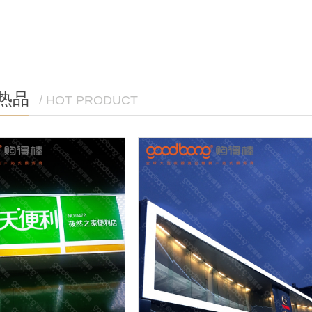
热品
/ HOT PRODUCT