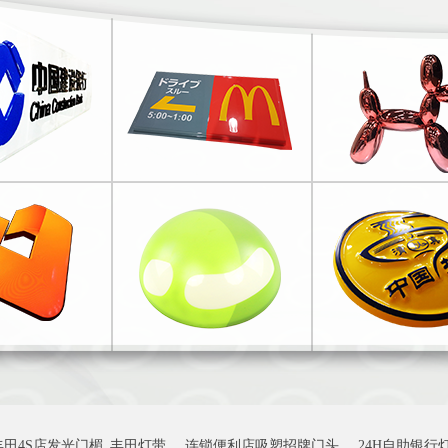
丰田4S店发光门楣_丰田灯带
连锁便利店吸塑招牌门头
24H自助银行