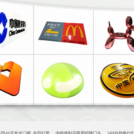
丰田4S店发光门楣_丰田灯带
连锁便利店吸塑招牌门头
24H自助银行