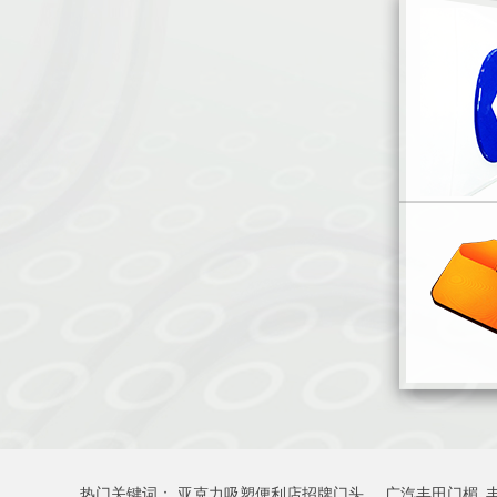
热门关键词：
亚克力吸塑便利店招牌门头
广汽丰田门楣_