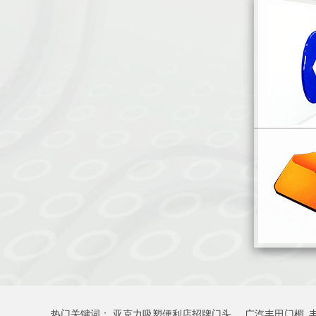
热门关键词：
亚克力吸塑便利店招牌门头
广汽丰田门楣_