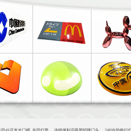
丰田4S店发光门楣_丰田灯带
连锁便利店吸塑招牌门头
24H自助银行