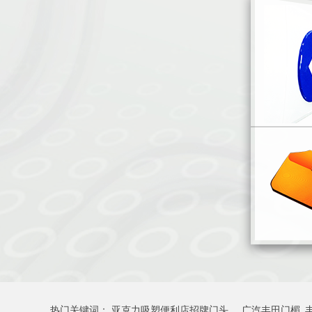
热门关键词：
亚克力吸塑便利店招牌门头
广汽丰田门楣_