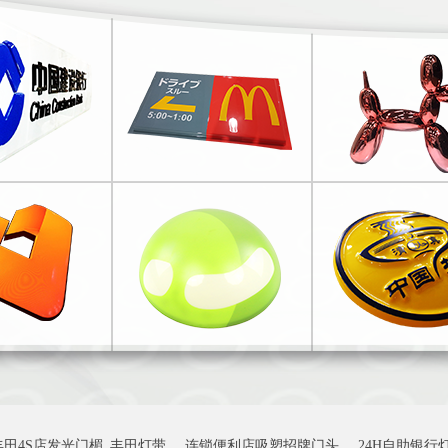
丰田4S店发光门楣_丰田灯带
连锁便利店吸塑招牌门头
24H自助银行