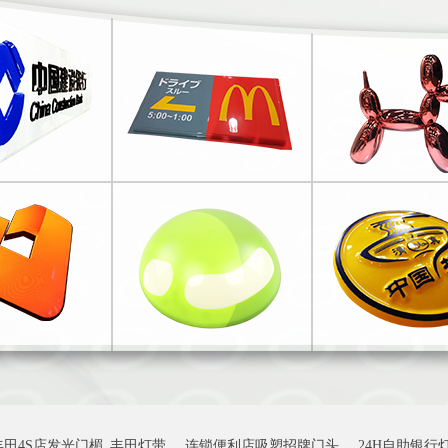
丰田4S店发光门楣_丰田灯带
连锁便利店吸塑招牌门头
24H自助银行