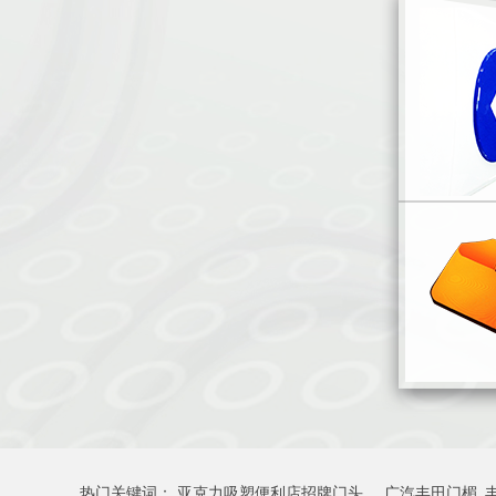
热门关键词：
亚克力吸塑便利店招牌门头
广汽丰田门楣_