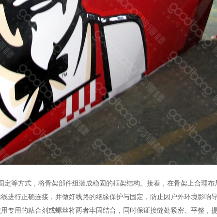
定等方式，将骨架部件组装成稳固的框架结构。接着，在骨架上合理布局 
具与电源线进行正确连接，并做好线路的绝缘保护与固定，防止因户外环境影响
使用专用的粘合剂或螺丝将两者牢固结合，同时保证接缝处紧密、平整，