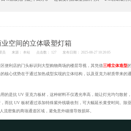
商业空间的立体吸塑灯箱
理员
来源： 本站
点击数： 127
发布日期： 2025-08-27 10:20:05
区便利店的门头标识到大型购物商场的楼层导视，其凭借
三维立体造型
箱的核心优势在于通过加热成型实现的立体结构，以及亚克力材质带来的
的是抗 UV 亚克力板材，这种材料不仅透光率高，能让灯光均匀散射
，而抗 UV 板材通过添加特殊紫外线吸收剂，可大幅延长黄变时间。除
在人流密集的商场通道区域，避免意外碰撞导致损坏。