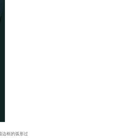
箱边框的弧形过