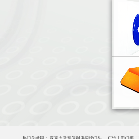
热门关键词：
亚克力吸塑便利店招牌门头
广汽丰田门楣_