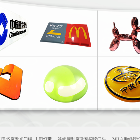
丰田4S店发光门楣_丰田灯带
连锁便利店吸塑招牌门头
24H自助银行