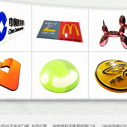
丰田4S店发光门楣_丰田灯带
连锁便利店吸塑招牌门头
24H自助银行