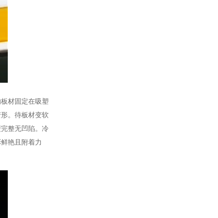
板材固定在吸塑
变形。待板材变软
型完整无凹陷。冷
彩鲜艳且附着力