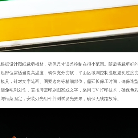
据设计图纸裁剪板材，确保尺寸误差控制在很小范围。随后将裁剪好的
凸起部位需适当提高温度，确保充分变软，平面区域则控制温度避免过度
合模具，针对文字笔画、图案边角等精细部位，需延长保压时间，确保造
避免毛刺划伤，若招牌需印刷图案或文字，采用 UV 打印技术，确保色
板与框架固定，安装灯光组件并测试发光效果，确保无线路故障。