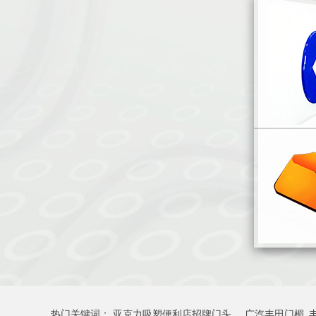
热门关键词：
亚克力吸塑便利店招牌门头
广汽丰田门楣_