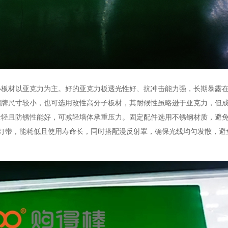
材以亚克力为主。好的亚克力板透光性好、抗冲击能力强，长期暴露在
招牌尺寸较小，也可选用改性高分子板材，其耐候性虽略逊于亚克力，但
量轻且防锈性能好，可减轻墙体承重压力。固定配件选用不锈钢材质，避
D 灯带，能耗低且使用寿命长，同时搭配漫反射罩，确保光线均匀发散，避