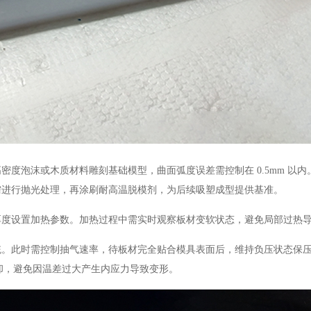
泡沫或木质材料雕刻基础模型，曲面弧度误差需控制在 0.5mm 以内
需进行抛光处理，再涂刷耐高温脱模剂，为后续吸塑成型提供基准。
设置加热参数。加热过程中需实时观察板材变软状态，避免局部过热
此时需控制抽气速率，待板材完全贴合模具表面后，维持负压状态保压 
冷却，避免因温差过大产生内应力导致变形。