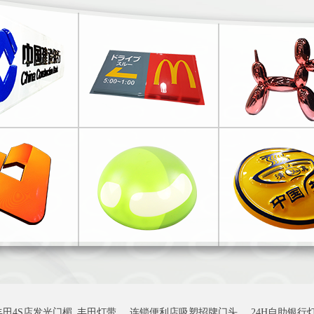
丰田4S店发光门楣_丰田灯带
连锁便利店吸塑招牌门头
24H自助银行