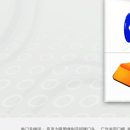
热门关键词：
亚克力吸塑便利店招牌门头
广汽丰田门楣_