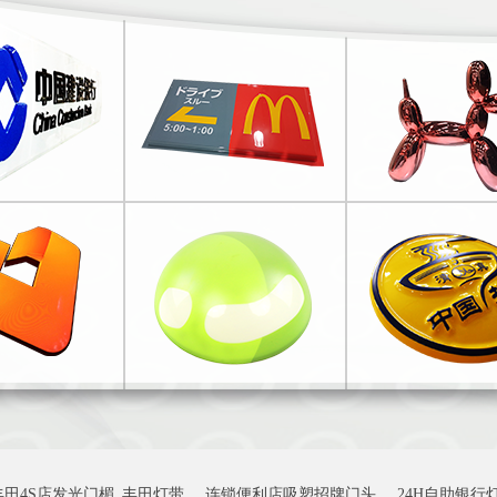
丰田4S店发光门楣_丰田灯带
连锁便利店吸塑招牌门头
24H自助银行