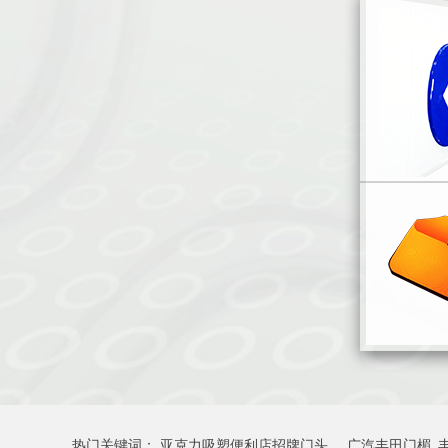
热门关键词：
亚克力吸塑便利店招牌门头
广汽丰田门楣_