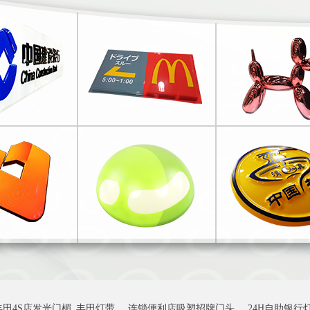
丰田4S店发光门楣_丰田灯带
连锁便利店吸塑招牌门头
24H自助银行