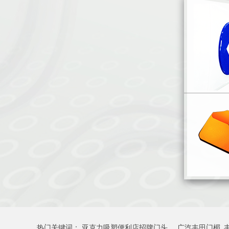
热门关键词：
亚克力吸塑便利店招牌门头
广汽丰田门楣_