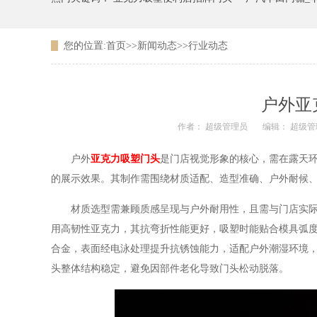
您的位置:
首页
>>
新闻动态
>>
行业动态
广东农信银行吸塑LOGO
户外亚
作者： 超级管理员
编辑： 超级管
户外
亚克力吸塑门头
是门店视觉形象的核心，需在露天
的展示效果。其制作需围绕材质适配、造型准确、户外耐候
材质选型需兼顾质感呈现与户外耐用性，且需与门店实际使
用高韧性亚克力，其抗弯折性能更好，吸塑时能贴合模具弧
合金，表面经电泳处理提升抗锈蚀能力，适配户外潮湿环境
头整体结构稳定，避免因部件老化导致门头松动脱落。