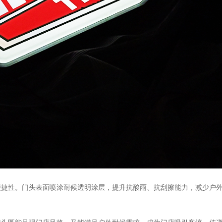
性。门头表面喷涂耐候透明涂层，提升抗酸雨、抗刮擦能力，减少户外