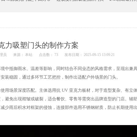
克力吸塑门头的制作方案
理员
来源： 本站
点击数： 73
发布日期： 2025-09-15 13:09:21
环境中抵御雨水、温差等影响，同时结合不同业态的风格需求，呈现出兼
、安装稳固，通过多环节工艺把控，制作出适配户外场景的门头。
用场景深度匹配。主体选用抗 UV 亚克力板材，对于造型复杂、有立
度，避免出现褶皱或破裂，适合餐饮、零售等需突出品牌造型的门店。辅
，减少雨后积水对框架的侵蚀，连接部件选用不锈钢材质，防止长期使用