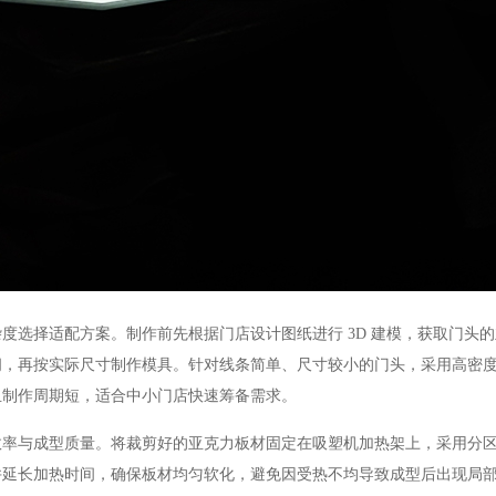
选择适配方案。制作前先根据门店设计图纸进行 3D 建模，获取门头的
间，再按实际尺寸制作模具。针对线条简单、尺寸较小的门头，采用高密
且制作周期短，适合中小门店快速筹备需求。
与成型质量。将裁剪好的亚克力板材固定在吸塑机加热架上，采用分区
并延长加热时间，确保板材均匀软化，避免因受热不均导致成型后出现局