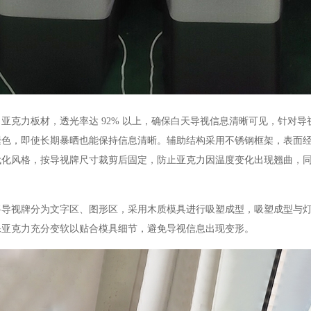
亚克力板材，透光率达 92% 以上，确保白天导视信息清晰可见，针对导
褪色，即使长期暴晒也能保持信息清晰。辅助结构采用不锈钢框架，表面
代化风格，按导视牌尺寸裁剪后固定，防止亚克力因温度变化出现翘曲，
视牌分为文字区、图形区，采用木质模具进行吸塑成型，吸塑成型与灯
保亚克力充分变软以贴合模具细节，避免导视信息出现变形。