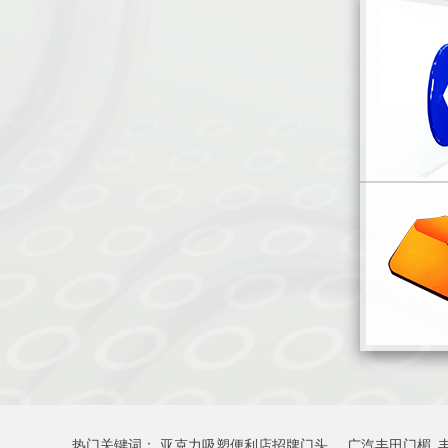
热门关键词：
亚克力吸塑便利店招牌门头
广汽丰田门楣_