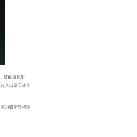
布，搭配漫反射
商超入口露天或半
克力吸塑导视牌