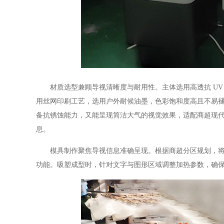
材质选型兼顾导视清晰度与耐用性。主体选用高透抗 UV 
用丝网印刷工艺，选用户外耐候油墨，色彩饱和度高且不易
备抗锈蚀能力，又能呈现简洁大气的视觉效果，适配商超现
息。
模具制作聚焦导视信息准确呈现。根据商超分区规划，将导
功能。吸塑成型时，针对文字与图形区域调整加热参数，确