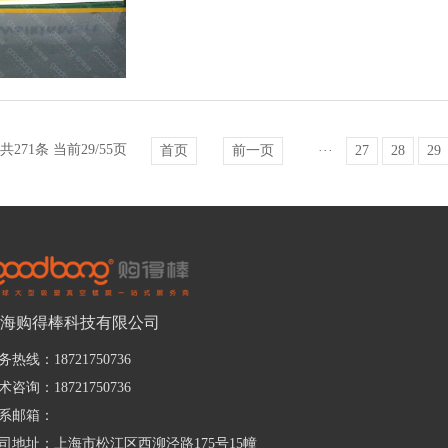
共271条 当前29/55页
首页
前一页
···
27
28
29
海购得棒科技有限公司
务热线：18721750736
术咨询：18721750736
系邮箱：
司地址：上海市松江区西泖泾路175号15幢