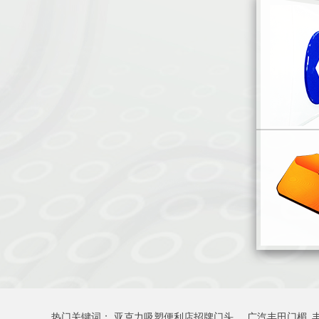
热门关键词：
亚克力吸塑便利店招牌门头
广汽丰田门楣_