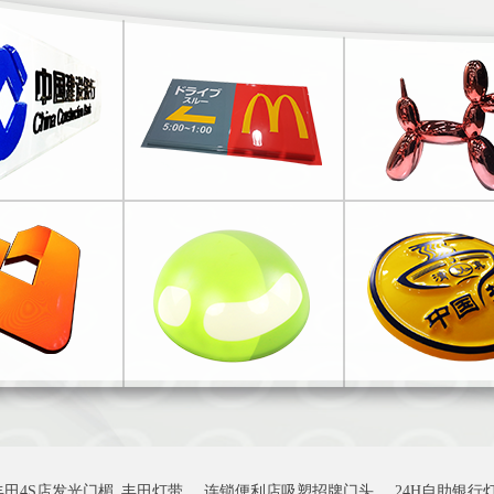
丰田4S店发光门楣_丰田灯带
连锁便利店吸塑招牌门头
24H自助银行