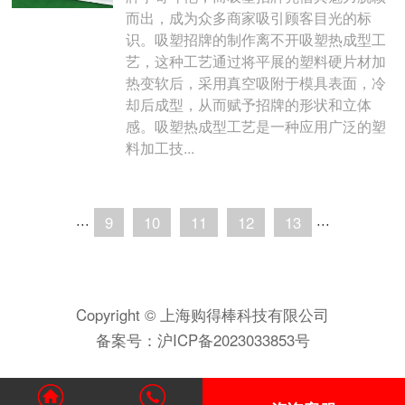
而出，成为众多商家吸引顾客目光的标
识。吸塑招牌的制作离不开吸塑热成型工
艺，这种工艺通过将平展的塑料硬片材加
热变软后，采用真空吸附于模具表面，冷
却后成型，从而赋予招牌的形状和立体
感。吸塑热成型工艺是一种应用广泛的塑
料加工技...
···
9
10
11
12
13
···
Copyright © 上海购得棒科技有限公司
备案号：
沪ICP备2023033853号