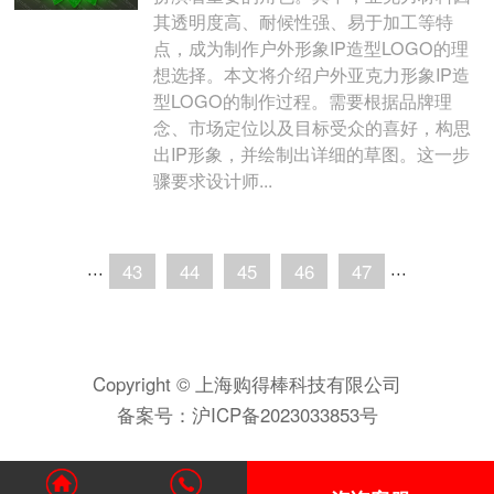
其透明度高、耐候性强、易于加工等特
点，成为制作户外形象IP造型LOGO的理
想选择。本文将介绍户外亚克力形象IP造
型LOGO的制作过程。需要根据品牌理
念、市场定位以及目标受众的喜好，构思
出IP形象，并绘制出详细的草图。这一步
骤要求设计师...
···
43
44
45
46
47
···
Copyright © 上海购得棒科技有限公司
备案号：
沪ICP备2023033853号