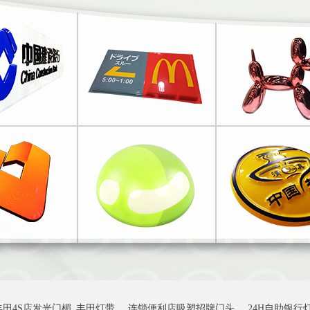
丰田4S店发光门楣_丰田灯带
连锁便利店吸塑招牌门头
24H自助银行