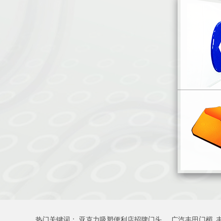
热门关键词：
亚克力吸塑便利店招牌门头
广汽丰田门楣_