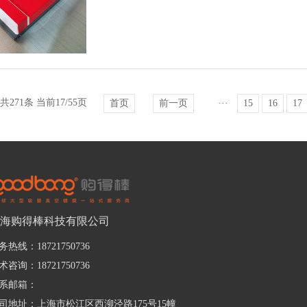
共271条 当前17/55页
首页
前一页
···
15
16
17
海购得棒科技有限公司
务热线：18721750736
术咨询：18721750736
系邮箱：
司地址：上海市松江区西泖泾路175号15幢