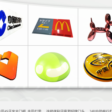
丰田4S店发光门楣_丰田灯带
连锁便利店吸塑招牌门头
24H自助银行