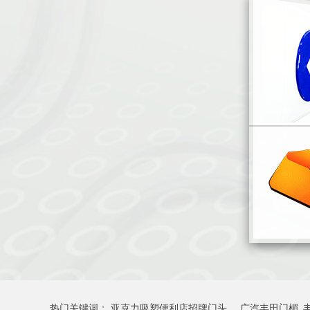
热门关键词：
亚克力吸塑便利店招牌门头
广汽丰田门楣_