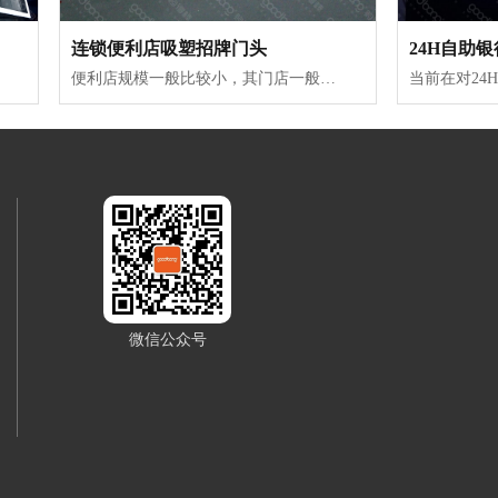
连锁便利店吸塑招牌门头
24H自助
便利店规模一般比较小，其门店一般位于居民住宅区、小街道等距离人们居住地较近的地方。便利店门头招牌要想在狭窄的街道、密集的门店中让人更快注意到其存在，那么便利店的门头就得在制作与选材上突出个性。便利店营业时间一般都是要到凌晨，有的甚至是24小时营业。便利店吸塑招牌大都位于户外，长期经受风吹...
微信公众号