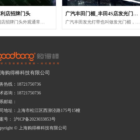
便利店招牌门头
广汽丰田门楣_丰田4S店发光门楣_丰田灯带
亚克力吸塑便利店招牌门头外观通常都是使用多层吸塑灯箱外观设计，灯箱由不同颜色的多层吸塑面板组合而成，层次感十足，着色艳丽的亚克力面板显得特别吸引人眼球，灯箱底盒布置高亮led模组，加之亚克力的高透光性，使整个便利店吸塑灯箱门头不管是白天还是晚上都是那么引人注目。灯箱的面盖采用可开启卡扣设计，掰开卡扣...
广汽丰田发光灯带也叫做发光门楣，适用于4S店户外广告装饰，主要是环绕汽车展馆外围墙面安装，整体灯带由若干个矩形灯罩组成，单个灯罩材质是选用具有水晶一般透明度的亚克力板，将定位好的亚克力板通过烘箱加热到软化状态，吸塑模具再与其周边形成密闭空间而将模腔内空气瞬间抽走，将板材紧紧贴覆在模具表面，冷却定型...
海购得棒科技有限公司
务热线：18721750736
术咨询：18721750736
系邮箱：
司地址：上海市松江区西泖泾路175号15幢
案号：
沪ICP备2023033853号
opyright © 上海购得棒科技有限公司