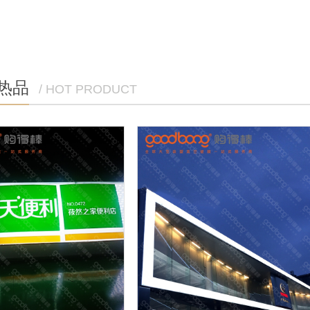
热品
/ HOT PRODUCT