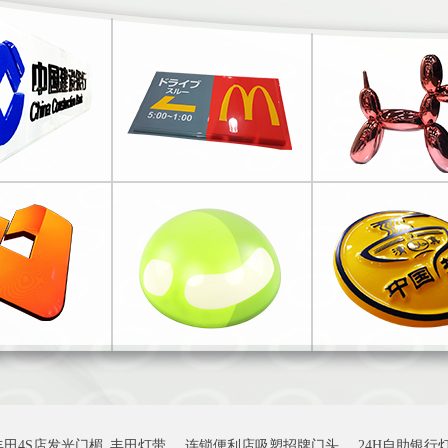
丰田4S店发光门楣_丰田灯带
连锁便利店吸塑招牌门头
24H自助银行