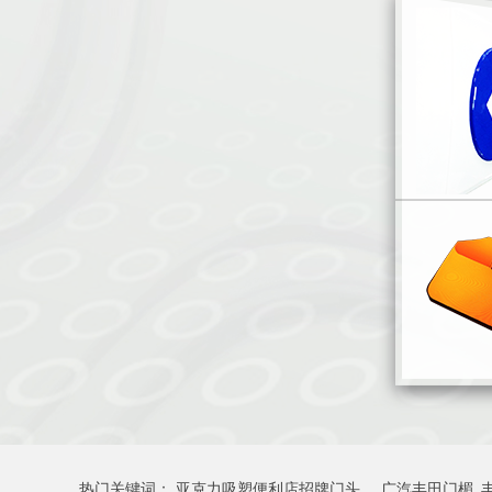
热门关键词：
亚克力吸塑便利店招牌门头
广汽丰田门楣_