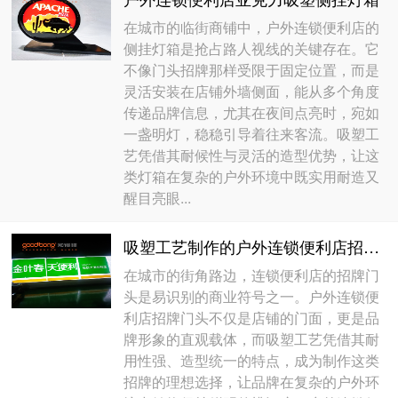
在城市的临街商铺中，户外连锁便利店的
侧挂灯箱是抢占路人视线的关键存在。它
不像门头招牌那样受限于固定位置，而是
灵活安装在店铺外墙侧面，能从多个角度
传递品牌信息，尤其在夜间点亮时，宛如
一盏明灯，稳稳引导着往来客流。吸塑工
艺凭借其耐候性与灵活的造型优势，让这
类灯箱在复杂的户外环境中既实用耐造又
醒目亮眼...
吸塑工艺制作的户外连锁便利店招牌门头
在城市的街角路边，连锁便利店的招牌门
头是易识别的商业符号之一。户外连锁便
利店招牌门头不仅是店铺的门面，更是品
牌形象的直观载体，而吸塑工艺凭借其耐
用性强、造型统一的特点，成为制作这类
招牌的理想选择，让品牌在复杂的户外环