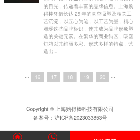
的目光，传递着丰富的品牌信息。上海购
得棒凭借长达 25 年的真空吸塑及相关工
艺沉淀，以匠心为笔，以工艺为墨，精心
雕琢这些品牌标识，使其成为品牌形象塑
造的关键元素。在繁华的商业街区，吸塑
灯箱以其绚丽多彩、形式多样的特点，营
造出...
···
16
17
18
19
20
···
Copyright © 上海购得棒科技有限公司
备案号：
沪ICP备2023033853号