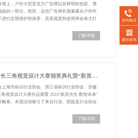
外墙上，户外大型亚克力广告牌以其鲜明的色彩、透
或缺的一部分。然而，这些广告牌长期暴露在户外环
不进行定期维护和保养，其美观度和使用寿命将大打
咨询电话
了解详情
微信咨询
上海购得棒受邀参加第三届“城市未来”长三角视觉设计大赛颁奖典礼暨“新质共生，数智未来”标识广告高峰论坛
联合上海市标识行业协会、浙江省标识行业协会、安徽
视觉设计大赛作品展暨 2024“新质共生 数智未来”
开帷幕。本届活动吸引了来自行业、院校及行业协会
了解详情