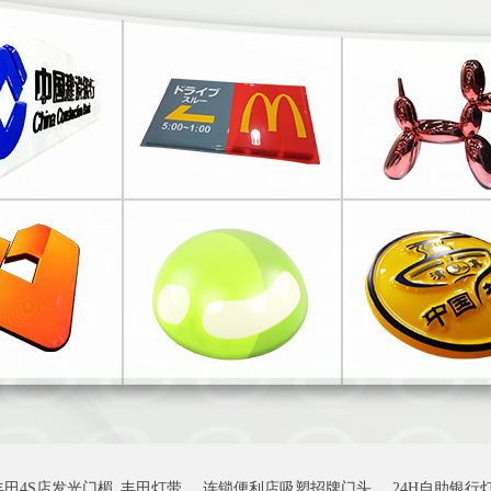
丰田4S店发光门楣_丰田灯带
连锁便利店吸塑招牌门头
24H自助银行