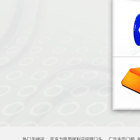
热门关键词：
亚克力吸塑便利店招牌门头
广汽丰田门楣_